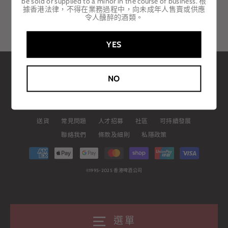
be sold or supplied to a minor in the course of business. 根
據香港法律，不得在業務過程中，向未成年人售賣或供應
令人醺醉的酒類。
YES
語
貨
繁體中文
HKD $
言
幣
NO
Untapped
Instagram
Facebook
送貨
常見問題
人才招募
社區
可持續發展
聯絡我們
條款及細則
私隱政策
©1995-2025 香港啤酒公司
選單